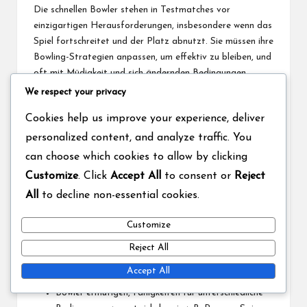
Die schnellen Bowler stehen in Testmatches vor
einzigartigen Herausforderungen, insbesondere wenn das
Spiel fortschreitet und der Platz abnutzt. Sie müssen ihre
Bowling-Strategien anpassen, um effektiv zu bleiben, und
oft mit Müdigkeit und sich ändernden Bedingungen
umgehen.
We respect your privacy
Wenn der Platz abnutzt, haben schnelle Bowler
Cookies help us improve your experience, deliver
möglicherweise Schwierigkeiten, Sprung und Bewegung zu
personalized content, and analyze traffic. You
erzeugen, was sie zwingt, ihre Linie und Länge
can choose which cookies to allow by clicking
anzupassen. Darüber hinaus müssen sie ihre
Customize
. Click
Accept All
to consent or
Reject
Arbeitsbelastung verwalten, um sicherzustellen, dass sie
während des gesamten Spiels fit und effektiv bleiben.
All
to decline non-essential cookies.
Um die Herausforderungen zu bewältigen, mit denen
Customize
schnelle Bowler konfrontiert sind, sollten Teams:
Reject All
Die Arbeitsbelastung der Bowler überwachen und
Accept All
zwischen den Einsätzen ausreichend Ruhe bieten.
Bowler ermutigen, Fähigkeiten für unterschiedliche