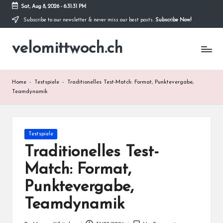
Sat, Aug 8, 2026
-
6:31:33 PM
Subscribe to our newsletter & never miss our best posts.
Subscribe Now!
Skip
to
velomittwoch.ch
content
Home
-
Testspiele
-
Traditionelles Test-Match: Format, Punktevergabe,
Teamdynamik
Posted
Testspiele
in
Traditionelles Test-
Match: Format,
Punktevergabe,
Teamdynamik